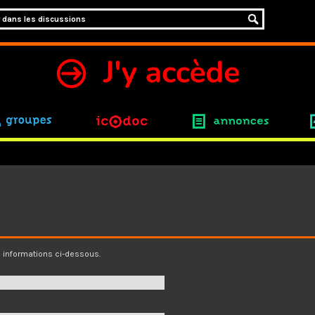
groupes
icodoc
annonces
s informations ci-dessous.