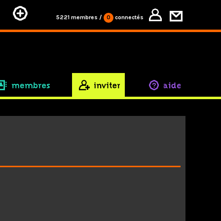
5221 membres
/
0
connectés
membres
inviter
aide