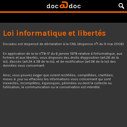
Loi informatique et libertés
Docadoc est dispensé de déclaration à la CNIL (dispense n°7 du 9 mai 2006)
En application de la loi n°78-17 du 6 janvier 1978 relative à l'informatique, aux
fichiers et aux libertés, vous disposez des droits d'opposition (art.26 de la
loi), d'accès (art.34 à 38 de la loi), et de rectification (art.36 de la loi) des
données vous concernant.
Ainsi, vous pouvez exiger que soient rectifiées, complétées, clarifiées,
mises à jour ou effacées les informations vous concernant qui sont
inexactes, incomplètes, équivoques, périmées ou dont la collecte ou
l'utilisation, la communication ou la conservation est interdite.