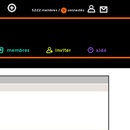
5222 membres
/
0
connectés
membres
inviter
aide