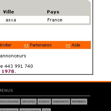
MENUS
DISCUSSIONS
GROUPES
ICODOC
ANNONCES
MEMBRES