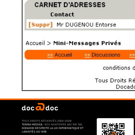
TOUS DROITS RÉSERVÉS 2002-2026
TERRA MEDICA
- RCS NANTERRE 443 991 740,
DOCADOC RESPECTE LA LOI INFORMATIQUE ET
LIBERTÉS DE 1978