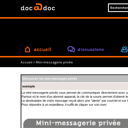
accueil
discussions
Accueil
> Mini-messagerie privée
Découvrez les mini-messages privés
exemple
La mini-messagerie privée vous permet de communiquer directement avec u
Partout où le nom d'un abonné apparait, le clic de la souris permet d'obtenir le
Le destinataire de votre message reçoit alors une "alerte" par courriel et sur
Pour répondre à un expediteur, il suffit de cliquer sur son nom.